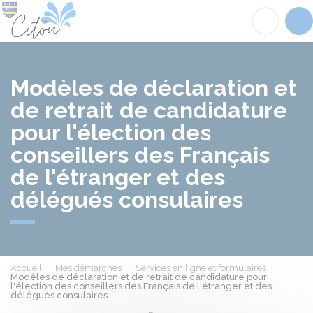
Citou
Acc
Modèles de déclaration et
de retrait de candidature
pour l'élection des
conseillers des Français
de l'étranger et des
délégués consulaires
Accueil
Mes démarches
Services en ligne et formulaires
Modèles de déclaration et de retrait de candidature pour
l'élection des conseillers des Français de l'étranger et des
délégués consulaires