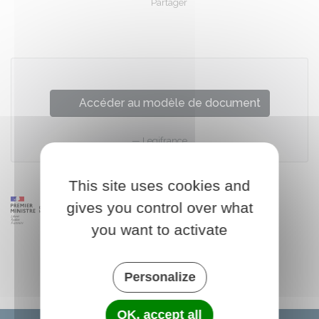
Partager
Partager sur Facebook
Partager sur X - Twit
Partager sur
Par
Accéder au modèle de document
Legifrance
This site uses cookies and
gives you control over what
you want to activate
Personalize
OK, accept all