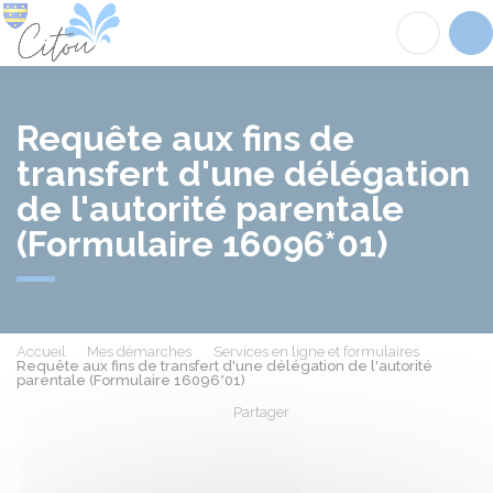
Citou
Acc
Requête aux fins de
transfert d'une délégation
de l'autorité parentale
(Formulaire 16096*01)
Accueil
Mes démarches
Services en ligne et formulaires
Requête aux fins de transfert d'une délégation de l'autorité
parentale (Formulaire 16096*01)
Partager
Partager sur Facebook
Partager sur X - Twit
Partager sur
Par