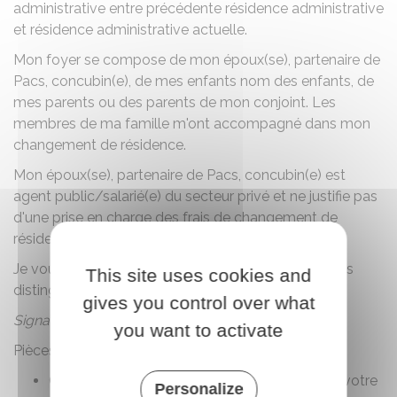
administrative entre
précédente résidence administrative
et
résidence administrative actuelle
.
Mon foyer se compose de
mon époux(se), partenaire de
Pacs, concubin(e)
, de mes enfants
nom des enfants
, de
mes parents ou des parents de mon conjoint
. Les
membres de ma famille m'ont accompagné dans mon
changement de résidence.
Mon époux(se), partenaire de Pacs, concubin(e)
est
agent public/salarié(e) du secteur privé
et ne justifie pas
d'une prise en charge des frais de changement de
résidence de notre foyer.
Je vous prie d'agréer l'expression de mes salutations
This site uses cookies and
distinguées.
gives you control over what
Signature
you want to activate
Pièces jointes :
er
Copie de votre 1
arrêté de nomination dans votre
Personalize