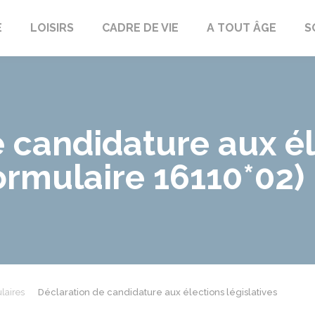
E
LOISIRS
CADRE DE VIE
A TOUT ÂGE
S
 candidature aux é
Formulaire 16110*02)
laires
Déclaration de candidature aux élections législatives