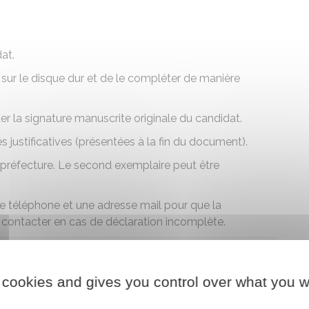
at.
 sur le disque dur et de le compléter de manière
er la signature manuscrite originale du candidat.
justificatives (présentées à la fin du document).
a préfecture. Le second exemplaire peut être
de téléphone et une adresse mail pour que la
 contacter en cas de déclaration incomplète.
 cookies and gives you control over what you w
 le formulaire (653.8 KB)