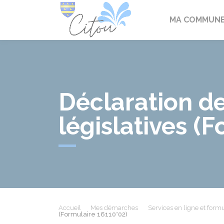
Citou
MA COMMUN
Déclaration de
législatives (
Accueil
Mes démarches
Services en ligne et formu
(Formulaire 16110*02)