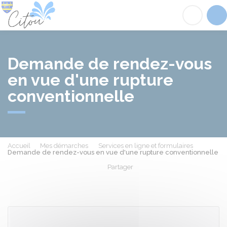
Citou
Acc
Demande de rendez-vous
en vue d'une rupture
conventionnelle
Accueil
Mes démarches
Services en ligne et formulaires
Demande de rendez-vous en vue d'une rupture conventionnelle
Partager
Partager sur Facebook
Partager sur X - Twit
Partager sur
Par