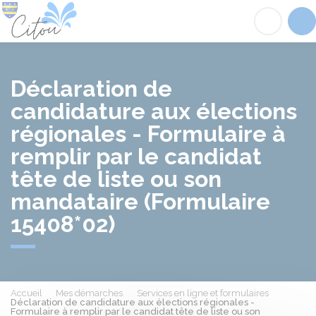
Citou
Acc
Déclaration de
candidature aux élections
régionales - Formulaire à
remplir par le candidat
tête de liste ou son
mandataire (Formulaire
15408*02)
Accueil
Mes démarches
Services en ligne et formulaires
Déclaration de candidature aux élections régionales -
Formulaire à remplir par le candidat tête de liste ou son