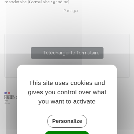
mandataire (Formulaire 15408*02)
Partager
Partager sur Facebook
Partager sur X - Twit
Partager sur
Par
Télécharger le formulaire
Ministère chargé de l'intérieur
This site uses cookies and
gives you control over what
you want to activate
Personalize