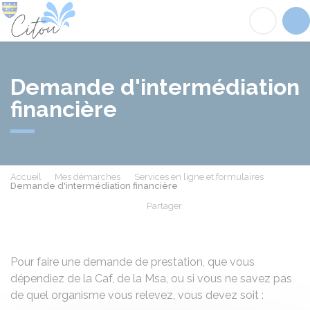
Citou
Acc
Demande d'intermédiation
financière
Accueil
Mes démarches
Services en ligne et formulaires
Demande d'intermédiation financière
Partager
Partager sur Facebook
Partager sur X - Twit
Partager sur
Par
Pour faire une demande de prestation, que vous
dépendiez de la Caf, de la Msa, ou si vous ne savez pas
de quel organisme vous relevez, vous devez soit :