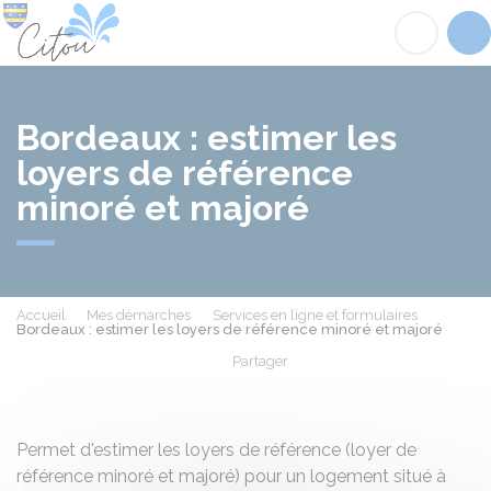
Citou
Acc
Bordeaux : estimer les
loyers de référence
minoré et majoré
Accueil
Mes démarches
Services en ligne et formulaires
Bordeaux : estimer les loyers de référence minoré et majoré
Partager
Partager sur Facebook
Partager sur X - Twit
Partager sur
Par
Permet d'estimer les loyers de référence (loyer de
référence minoré et majoré) pour un logement situé à