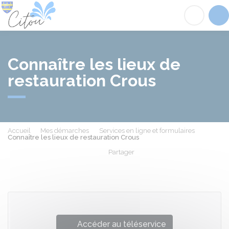
Citou
Acc
Connaître les lieux de
restauration Crous
Accueil
Mes démarches
Services en ligne et formulaires
Connaître les lieux de restauration Crous
Partager
Partager sur Facebook
Partager sur X - Twit
Partager sur
Par
Accéder au téléservice