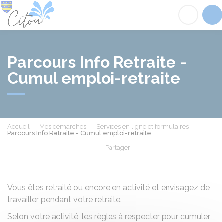
Citou
Acc
Parcours Info Retraite -
Cumul emploi-retraite
Accueil
Mes démarches
Services en ligne et formulaires
Parcours Info Retraite - Cumul emploi-retraite
Partager
Partager sur Facebook
Partager sur X - Twit
Partager sur
Par
Vous êtes retraité ou encore en activité et envisagez de
travailler pendant votre retraite.
Selon votre activité, les règles à respecter pour cumuler