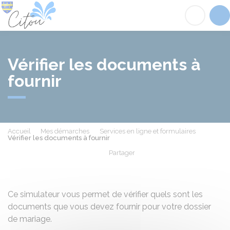
Citou
Acc
Vérifier les documents à
fournir
Accueil
Mes démarches
Services en ligne et formulaires
Vérifier les documents à fournir
Partager
Partager sur Facebook
Partager sur X - Twit
Partager sur
Par
Ce simulateur vous permet de vérifier quels sont les
documents que vous devez fournir pour votre dossier
de mariage.