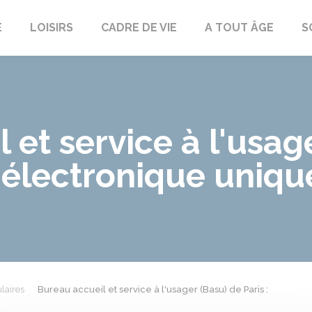
E
LOISIRS
CADRE DE VIE
A TOUT ÂGE
S
 et service à l'usag
t électronique uniqu
laires
Bureau accueil et service à l'usager (Basu) de Paris :