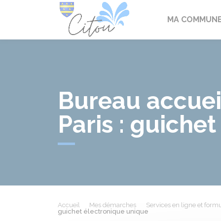
Citou
MA COMMUN
Bureau accueil
Paris : guiche
Accueil
Mes démarches
Services en ligne et formu
guichet électronique unique