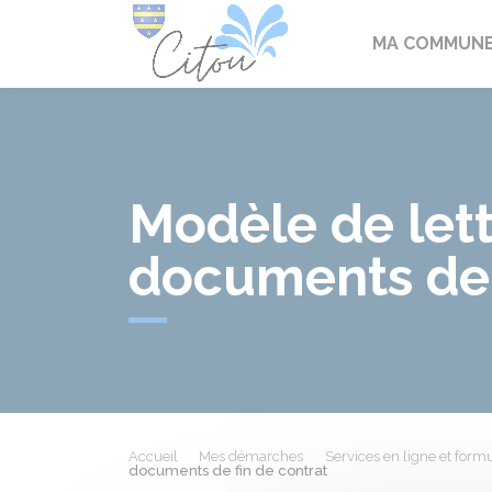
Citou
MA COMMUN
Modèle de lett
documents de 
Accueil
Mes démarches
Services en ligne et formu
documents de fin de contrat