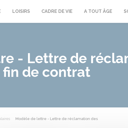
E
LOISIRS
CADRE DE VIE
A TOUT ÂGE
S
re - Lettre de récl
fin de contrat
laires
Modèle de lettre - Lettre de réclamation des