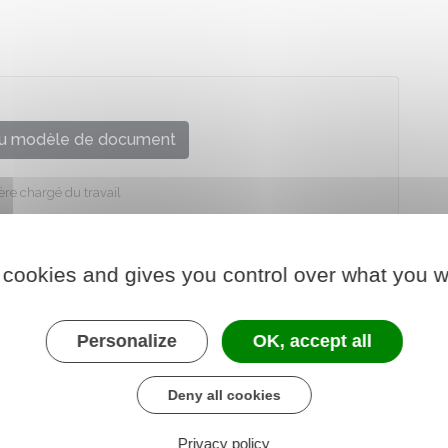
u modèle de document
ère chargé du travail
 cookies and gives you control over what you w
Personalize
OK, accept all
Deny all cookies
Privacy policy