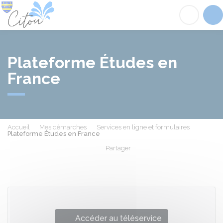
Citou
Acc
Plateforme Études en
France
Accueil
Mes démarches
Services en ligne et formulaires
Plateforme Études en France
Partager
Partager sur Facebook
Partager sur X - Twit
Partager sur
Par
Accéder au téléservice