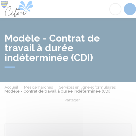
Citou
Acc
Modèle - Contrat de
travail à durée
indéterminée (CDI)
Accueil
Mes démarches
Services en ligne et formulaires
Modèle - Contrat de travail à durée indéterminée (CDI)
Partager
Partager sur Facebook
Partager sur X - Twit
Partager sur
Par