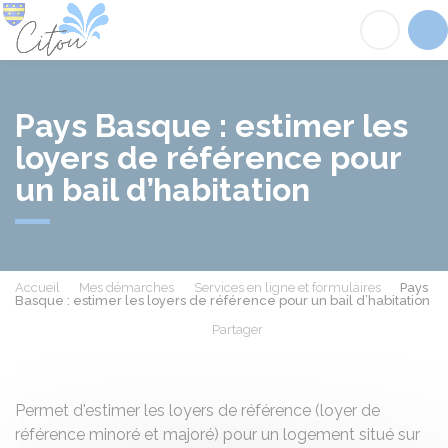
Citou
Acc
Pays Basque : estimer les
loyers de référence pour
un bail d’habitation
Accueil
Mes démarches
Services en ligne et formulaires
Pays
Basque : estimer les loyers de référence pour un bail d’habitation
Partager
Partager sur Facebook
Partager sur X - Twit
Partager sur
Par
Permet d'estimer les loyers de référence (loyer de
référence minoré et majoré) pour un logement situé sur