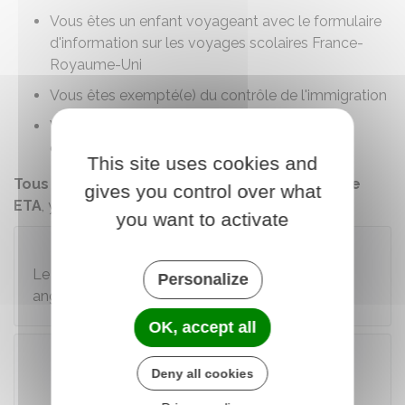
Vous êtes un enfant voyageant avec le formulaire
d'information sur les voyages scolaires France-
Royaume-Uni
Vous êtes exempté(e) du contrôle de l'immigration
Vous avez la double nationalité et vous êtes
citoyen(ne) britannique ou irlandais(e).
This site uses cookies and
Tous les autres voyageurs doivent obtenir une
gives you control over what
ETA
, y compris les
bébés
et les
mineurs
.
you want to activate
Attention
Le site de demande d'ETA est entièrement en
Personalize
anglais.
OK, accept all
Deny all cookies
Accéder au téléservice