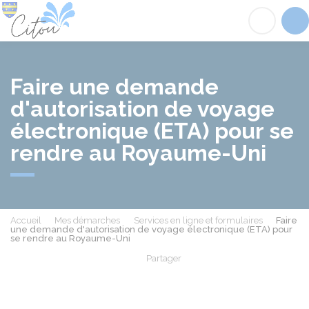
Citou
Acc
Faire une demande
d'autorisation de voyage
électronique (ETA) pour se
rendre au Royaume-Uni
Accueil
Mes démarches
Services en ligne et formulaires
Faire
une demande d'autorisation de voyage électronique (ETA) pour
se rendre au Royaume-Uni
Partager
Partager sur Facebook
Partager sur X - Twit
Partager sur
Par