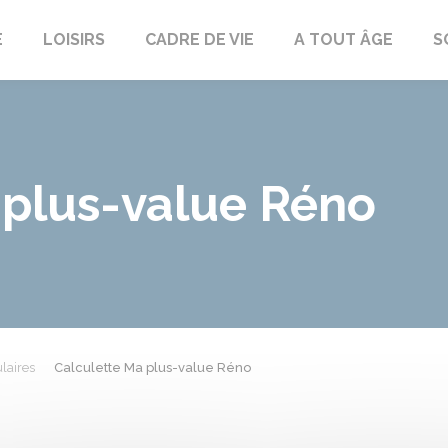
E
LOISIRS
CADRE DE VIE
A TOUT ÂGE
S
 plus-value Réno
laires
Calculette Ma plus-value Réno