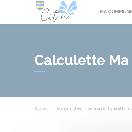
Citou
MA COMMUN
Calculette Ma
Accueil
Mes démarches
Services en ligne et formu