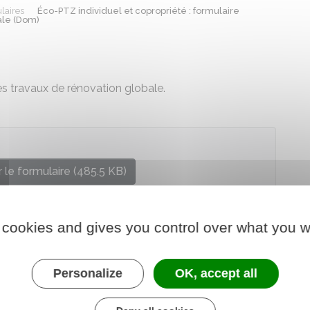
laires
Éco-PTZ individuel et copropriété : formulaire
ale (Dom)
 les travaux de rénovation globale.
 le formulaire (485.5 KB)
re chargé du logement
 cookies and gives you control over what you w
Personalize
OK, accept all