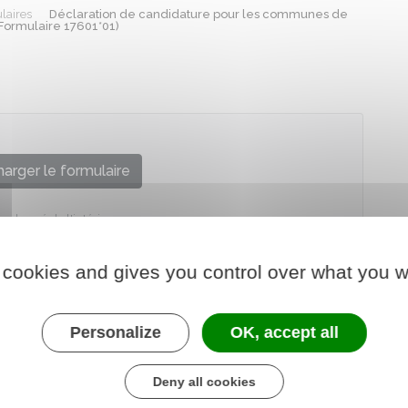
laires
Déclaration de candidature pour les communes de
(Formulaire 17601*01)
arger le formulaire
e chargé de l'intérieur
 cookies and gives you control over what you w
Personalize
OK, accept all
Deny all cookies