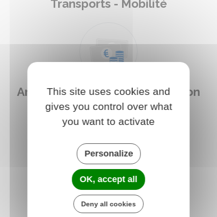
Transports - Mobilité
Argent - Impôts - Consommation
This site uses cookies and
gives you control over what
you want to activate
Personalize
Justice
OK, accept all
Deny all cookies