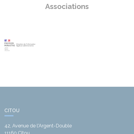
Associations
CITOU
42, Avenue de l'Argent-Double
11160
Citou