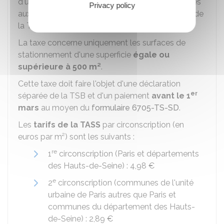
d'une exploitation commerciale ou sont annexées
Privacy policy
aux locaux entrant dans le champ d'application de
la TSB.
La taxe concerne uniquement les surfaces de
stationnement d'une superficie
égale ou
supérieure à 500 m²
.
Cette taxe doit faire l'objet d'une déclaration
er
séparée de la TSB et d'un paiement
avant le 1
mars
au moyen du
formulaire 6705-TS-SD
.
Les
tarifs de la TASS
par circonscription (en
euros par m²) sont les suivants :
re
1
circonscription (Paris et départements
des Hauts-de-Seine) :
4,98 €
e
2
circonscription (communes de l'unité
urbaine de Paris autres que Paris et
communes du département des Hauts-
de-Seine) :
2,89 €