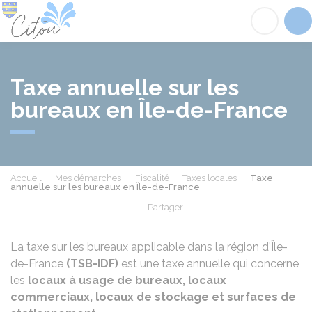
Citou
Acc
Taxe annuelle sur les
bureaux en Île-de-France
Accueil
Mes démarches
Fiscalité
Taxes locales
Taxe
annuelle sur les bureaux en Île-de-France
Partager
Partager sur Facebook
Partager sur X - Twit
Partager sur
Par
La taxe sur les bureaux applicable dans la région d'Île-
de-France
(TSB-IDF)
est une taxe annuelle qui concerne
les
locaux à usage de bureaux, locaux
commerciaux, locaux de stockage et surfaces de