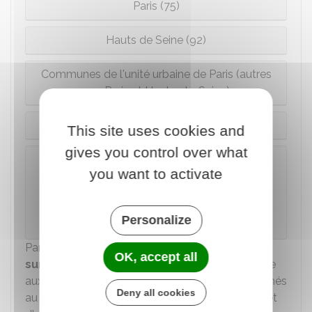
Paris (75)
Hauts de Seine (92)
Communes de l'unité urbaine de Paris (autres
que Paris et Hauts-de-Seine)
Autres communes de la région Île-de-France
This site uses cookies and
gives you control over what
À savoir
you want to activate
La taxe n'est pas déductible de
l'assiette
de
l'impôt sur le revenu (IR) ou de l'impôt sur les
sociétés (IS).
Personalize
Par ailleurs, une
taxe additionnelle sur les
OK, accept all
surfaces de stationnement
(
TASS
) s'applique
aux surfaces, couvertes ou non couvertes, destinés
Deny all cookies
au stationnement des véhicules et qui font l'objet