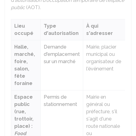
d'
autorisation d'occupation temporaire de l'espace
public
(AOT).
Lieu
Type
À qui
occupé
d'autorisation
s'adresser
Halle,
Demande
Mairie, placier
marché,
d'emplacement
municipal ou
foire,
sur un marché
organisateur de
salon,
l'événement
fête
foraine
Espace
Permis de
Mairie en
public
stationnement
général ou
(rue,
préfecture, s'il
trottoir,
s'agit d'une
place) :
route nationale
Food
ou