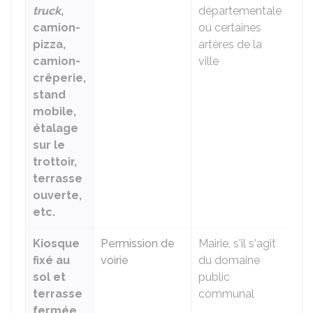
truck
,
départementale
camion-
ou certaines
pizza,
artères de la
camion-
ville
crêperie,
stand
mobile,
étalage
sur le
trottoir,
terrasse
ouverte,
etc.
Kiosque
Permission de
Mairie, s'il s'agit
fixé au
voirie
du domaine
sol et
public
terrasse
communal
fermée