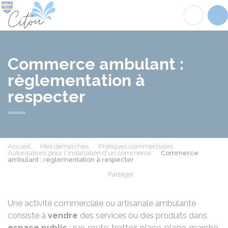
Citou
Acc
Commerce ambulant :
règlementation à
respecter
Accueil
Mes démarches
Pratiques commerciales
Autorisations pour l'installation d'un commerce
Commerce
ambulant : règlementation à respecter
Partager
Partager sur Facebook
Partager sur X - Twit
Partager sur
Par
Une activité commerciale ou artisanale ambulante
consiste à
vendre
des services ou des produits dans
espace public
: rue, route, trottoir, place, plage, marché,