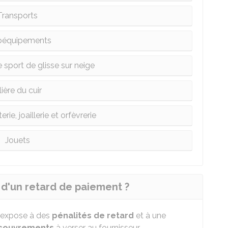
Transports
oéquipements
sport de glisse sur neige
lière du cuir
erie, joaillerie et orfèvrerie
Jouets
d'un retard de paiement ?
s'expose à des
pénalités de retard
et à une
recouvrements
à verser au fournisseur.