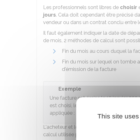
Les professionnels sont libres de
choisir
e
jours
. Cela doit cependant être précisé d
vendeur ou dans un contrat conclu entre le
Il faut également indiquer la date de départ
de mois, 2 méthodes de calcul sont possib
Fin du mois au cours duquel la fa
Fin du mois sur lequel on tombe ap
d'émission de la facture
Exemple
Une facture est émise le 15 janvier 2024
est choisi, le délai prendra fin à une da
appliquée :
This site uses
L'acheteur et le fournisseur doivent au pré
calcul utilisée pour éviter les confusions.