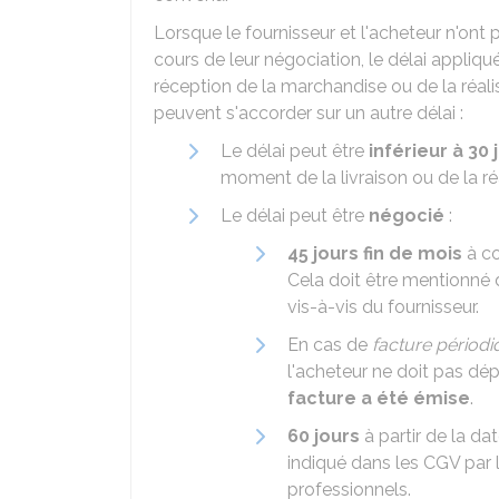
Lorsque le fournisseur et l'acheteur n'on
cours de leur négociation, le délai appliq
réception de la marchandise ou de la réalis
peuvent s'accorder sur un autre délai :
Le délai peut être
inférieur à 30 
moment de la livraison ou de la réa
Le délai peut être
négocié
:
45 jours fin de mois
à co
Cela doit être mentionné d
vis-à-vis du fournisseur.
En cas de
facture périod
l'acheteur ne doit pas dé
facture a été émise
.
60 jours
à partir de la dat
indiqué dans les CGV par l
professionnels.