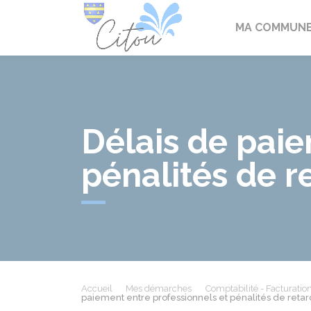
Citou
MA COMMUN
Délais de paie
pénalités de r
Accueil
Mes démarches
Comptabilité - Facturatio
paiement entre professionnels et pénalités de retar