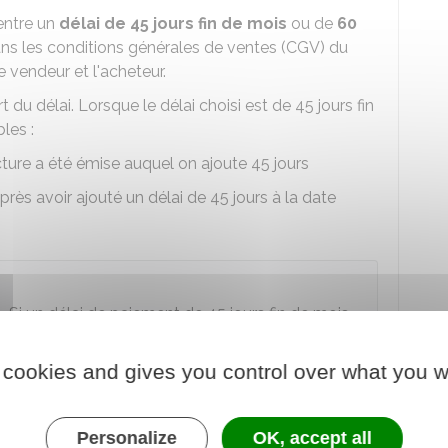
ntre un
délai de 45 jours fin de mois
ou de
60
ans les conditions générales de ventes (CGV) du
 vendeur et l'acheteur.
 du délai. Lorsque le délai choisi est de 45 jours fin
les :
cture a été émise auquel on ajoute 45 jours
rès avoir ajouté un délai de 45 jours à la date
. Si un délai de paiement de 45 jours fin de mois
te différente selon la méthode de calcul
 cookies and gives you control over what you w
alable
se mettre d'accord sur la méthode
de
Personalize
OK, accept all