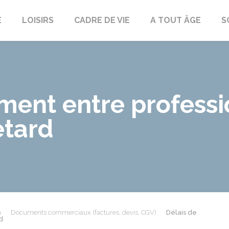
E
LOISIRS
CADRE DE VIE
A TOUT ÂGE
S
ment entre professi
etard
n
Documents commerciaux (factures, devis, CGV)
Délais de
d