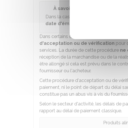
À savoir
Dans la cas des
factures périodiques
, 
date d'émission de la facture
.
Dans certains cas, les professionnels peu
d'acceptation ou de vérification
pour c
services. La durée de cette procédure
ne 
réception de la marchandise ou de la réalis
être allongé si cela est prévu dans le cont
fournisseur ou l'acheteur.
Cette procédure d'acceptation ou de vérifi
paiement, ni le point de départ du délai sa
constitue pas un abus vis à vis du fourniss
Selon le secteur d'activité, les délais de
rapport au délai de paiement classique.
Produits al