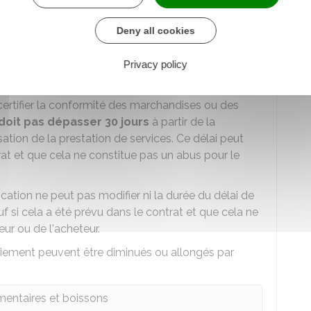
Deny all cookies
le délai maximum est de
45 jours à partir de la
Privacy policy
vent décider de
mettre en place une procédure
ertifier la conformité des marchandises ou des
doit pas dépasser 30 jours
à partir de la
ation de la prestation de services. Ce délai peut
rat et que cela ne constitue pas un abus pour le
cation ne peut pas modifier ni la durée du délai de
uf si cela a été prévu dans le contrat et que cela ne
eur ou de l'acheteur.
 paiement peuvent être diminués ou allongés par
imentaires et boissons