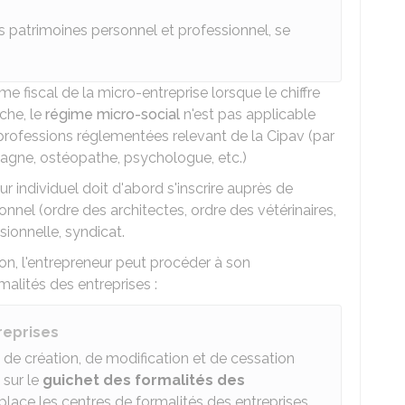
es patrimoines personnel et professionnel, se
ime fiscal de la micro-entreprise lorsque le chiffre
che, le
régime micro-social
n'est pas applicable
x professions réglementées relevant de la Cipav (par
tagne, ostéopathe, psychologue, etc.)
r individuel doit d'abord s'inscrire auprès de
onnel (ordre des architectes, ordre des vétérinaires,
ionnelle, syndicat.
tion, l'entrepreneur peut procéder à son
alités des entreprises :
reprises
s de création, de modification et de cessation
 sur le
guichet des formalités des
place les centres de formalités des entreprises