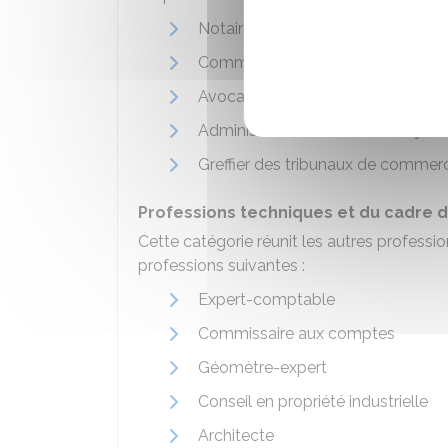
Notaire
Commissaire de justice
Avocat et avocat au Conseil d'Éta
Administrateur et mandataire judic
Greffier des tribunaux de commer
Professions techniques et du cadre d
Cette catégorie réunit les autres professi
professions suivantes :
Expert-comptable
Commissaire aux comptes
Géomètre-expert
Conseil en propriété industrielle
Architecte