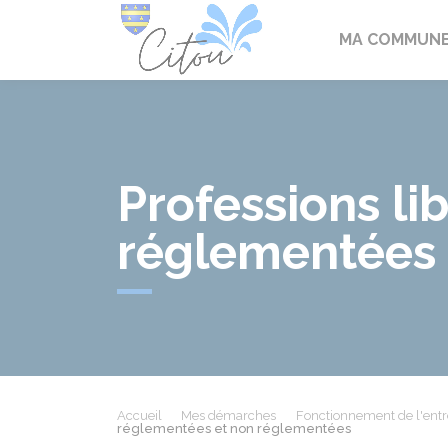
Citou
MA COMMUN
Professions li
réglementées
Accueil
Mes démarches
Fonctionnement de l'entr
réglementées et non réglementées