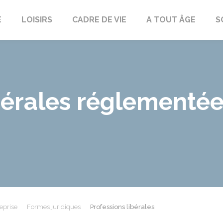
E
LOISIRS
CADRE DE VIE
A TOUT ÂGE
S
bérales réglementée
eprise
Formes juridiques
Professions libérales