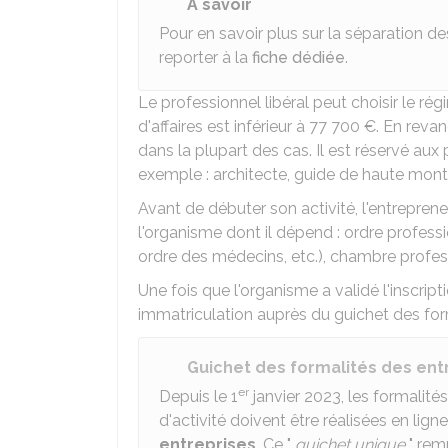
À savoir
Pour en savoir plus sur la séparation d
reporter à la
fiche dédiée
.
Le professionnel libéral peut choisir le rég
d'affaires est inférieur à
77 700 €
. En revan
dans la plupart des cas. Il est réservé au
exemple : architecte, guide de haute mon
Avant de débuter son activité, l'entrepreneu
l'organisme dont il dépend : ordre professi
ordre des médecins, etc.), chambre profess
Une fois que l'organisme a validé l'inscrip
immatriculation auprès du guichet des form
Guichet des formalités des ent
er
Depuis le 1
janvier 2023, les formalité
d'activité doivent être réalisées en ligne
entreprises
. Ce "
guichet unique
" rem