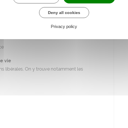
Deny all cookies
Privacy policy
t et à la Cour de cassation
iaire
ce
e vie
ons libérales. On y trouve notamment les