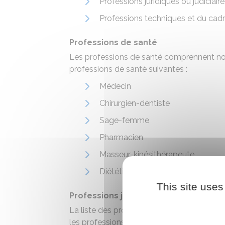
Professions juridiques ou judiciair
Professions techniques et du cadre
Professions de santé
Les professions de santé comprennent no
professions de santé suivantes :
Médecin
Chirurgien-dentiste
Sage-femme
Pharmacien
Masseur-kinésithérapeute
Diététicien
This site uses
Professions juridiques ou judiciaires
La liste des professions juridiques ou judic
les professions suivantes :