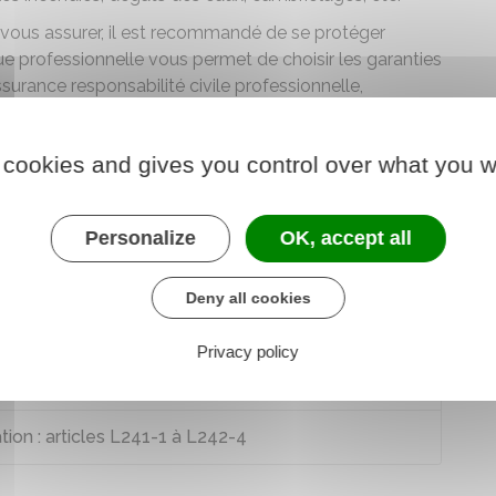
 vous assurer, il est recommandé de se protéger
que professionnelle vous permet de choisir les garanties
surance responsabilité civile professionnelle,
se , etc.
 cookies and gives you control over what you w
Personalize
OK, accept all
Deny all cookies
e 22-2
Privacy policy
1 à L211-28
tion : articles L241-1 à L242-4