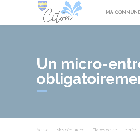
Citou
MA COMMUN
Un micro-entre
obligatoireme
Accueil
Mes démarches
Étapes de vie
Je crée