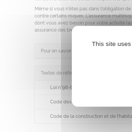
Même si vous n'êtes pas dans l'obligation de
contre certains risques. L'assurance multiris
dont vous avez besoin pour votre activité (as
assurance des biens et du stock de marchandi
This site uses
Pour en savoir plus
Textes de référence
Loi n°96-603 du 5 juillet 1996 : articl
Code des assurances : articles L211-
Code de la construction et de l'habita