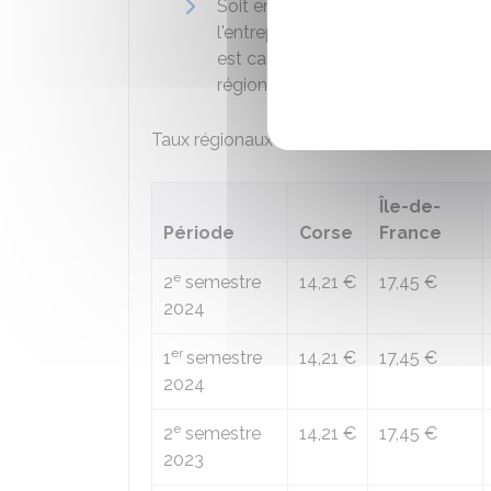
Soit en appliquant le
taux forfait
l'entreprise a acheté du gazole dan
est calculé en faisant la moyenne 
région. Il est ensuite appliqué au 
Taux régionaux de remboursement
Île-de-
Période
Corse
France
e
2
semestre
14,21 €
17,45 €
2024
er
1
semestre
14,21 €
17,45 €
2024
e
2
semestre
14,21 €
17,45 €
2023