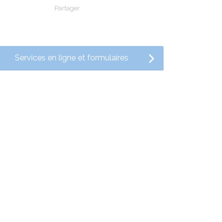
Partager
Partager sur Facebook
Partager sur X - Twitter
Partager sur Linkedin
Partager par em
Services en ligne et formulaires