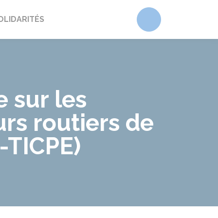
Accéder au form
OLIDARITÉS
 sur les
rs routiers de
-TICPE)