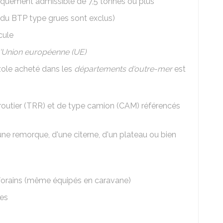
quement admissible de 7,5 tonnes ou plus
ns du BTP type grues sont exclus)
cule
l'Union européenne (UE)
zole acheté dans les
départements d'outre-mer
est
r routier (TRR) et de type camion (CAM) référencés
une remorque, d'une citerne, d'un plateau ou bien
orains (même équipés en caravane)
les