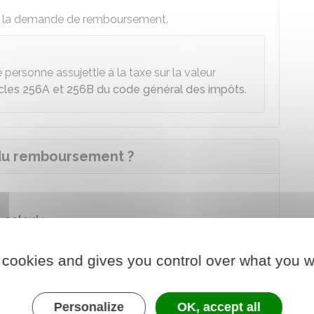
tuer la demande de remboursement.
ersonne assujettie à la taxe sur la valeur
icles 256A et 256B du code général des impôts
.
du remboursement ?
 calcul
:
onaux
. Le remboursement est alors égal à la
 cookies and gives you control over what you w
ccise et le taux plancher de
45,19 €
. Il est ensuite
isé. Par exemple, les achats de gazole en
 au remboursement de
15,56 €
/hl (
60,75 €
-
45,19 €
).
Personalize
OK, accept all