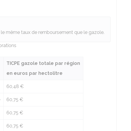
 a le même taux de remboursement que le gazole.
orations
TICPE gazole totale par région
en euros par hectolitre
60,48 €
é
60,75 €
60,75 €
60,75 €