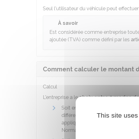
Seul l'utilisateur du véhicule peut effec
À savoir
Est considérée comme entreprise toute p
ajoutée (TVA) comme défini par les
art
Comment calculer le montant 
Calcul
L'entreprise a le
choix entre 2 modes de
Soit en appliquant les
taux régi
This site uses
différence entre le montant de l'a
appliqué au volume de gazole util
Normandie peuvent donner droit