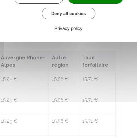
aire
. Ce mode de calcul s'applique uniquement si
s au moins 3 régions différentes. Le taux forfaitaire
Deny all cookies
entre les différents taux en vigueur dans chaque
volume de gazole utilisé.
Privacy policy
Auvergne Rhône-
Autre
Taux
Alpes
région
forfaitaire
15,29 €
15,56 €
15,71 €
15,29 €
15,56 €
15,71 €
15,29 €
15,56 €
15,71 €