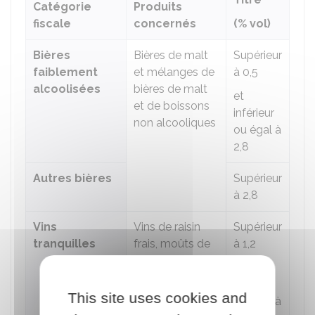
Catégorie
Produits
fiscale
concernés
(% vol)
Bières
Bières de malt
Supérieur
faiblement
et mélanges de
à 0,5
alcoolisées
bières de malt
et
et de boissons
inférieur
non alcooliques
ou égal à
2,8
Autres bières
Supérieur
à 2,8
Vins
Vins de raisin
Supérieur
tranquilles
frais, moûts de
à 1,2
raisin,
et
vermouths et
inférieur
autres vins de
This site uses cookies and
ou égal à
raisins frais