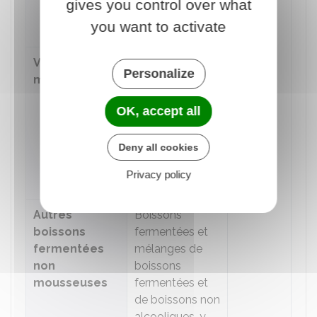
gives you control over what
15
préparés à l'aide
you want to activate
de plantes ou
de substances
Vins
aromatiques,
Personalize
mousseux
lorsque l'alcool
contenu dans le
OK, accept all
produit fini
résulte
Deny all cookies
entièrement
d'une
Privacy policy
fermentation
Autres
Boissons
boissons
fermentées et
fermentées
mélanges de
non
boissons
mousseuses
fermentées et
de boissons non
alcooliques, y