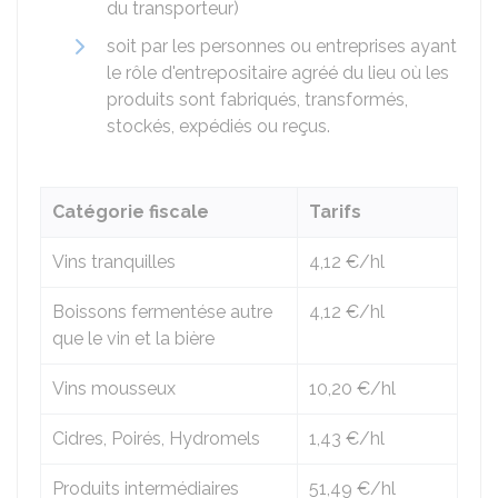
du transporteur)
soit par les personnes ou entreprises ayant
le rôle d'entrepositaire agréé du lieu où les
produits sont fabriqués, transformés,
stockés, expédiés ou reçus.
Catégorie fiscale
Tarifs
Vins tranquilles
4,12 €
/hl
Boissons fermentése autre
4,12 €
/hl
que le vin et la bière
Vins mousseux
10,20 €
/hl
Cidres, Poirés, Hydromels
1,43 €
/hl
Produits intermédiaires
51,49 €
/hl