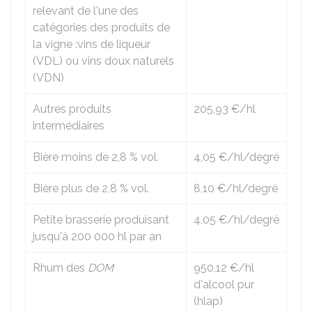
relevant de l'une des
catégories des produits de
la vigne :vins de liqueur
(VDL) ou vins doux naturels
(VDN)
Autres produits
205,93 €
/hl
intermédiaires
Bière moins de
2,8 %
vol.
4,05 €
/hl/degré
Bière plus de
2,8 %
vol.
8,10 €
/hl/degré
Petite brasserie produisant
4,05 €
/hl/degré
jusqu'à 200 000 hl par an
Rhum des
DOM
950,12 €
/hl
d'alcool pur
(hlap)