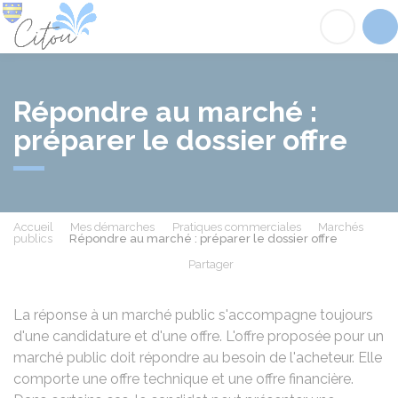
Citou
Acc
Répondre au marché :
préparer le dossier offre
Accueil
Mes démarches
Pratiques commerciales
Marchés
publics
Répondre au marché : préparer le dossier offre
Partager
Partager sur Facebook
Partager sur X - Twit
Partager sur
Par
La réponse à un marché public s'accompagne toujours
d'une candidature et d'une offre. L'offre proposée pour un
marché public doit répondre au besoin de l'acheteur. Elle
comporte une offre technique et une offre financière.