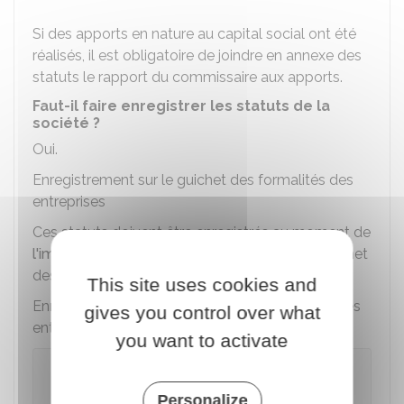
Si des apports en nature au capital social ont été
réalisés, il est obligatoire de joindre en annexe des
statuts le rapport du commissaire aux apports.
Faut-il faire enregistrer les statuts de la
société ?
Oui.
Enregistrement sur le guichet des formalités des
entreprises
Ces statuts doivent être enregistrés au moment de
l'immatriculation de votre entreprise
sur le guichet
des formalités des entreprises.
This site uses cookies and
Enregistrement auprès du service des impôts des
gives you control over what
entreprises
you want to activate
Statuts rédigés par un huissier (à présent
appelé commissaire de justice) ou un notaire
Personalize