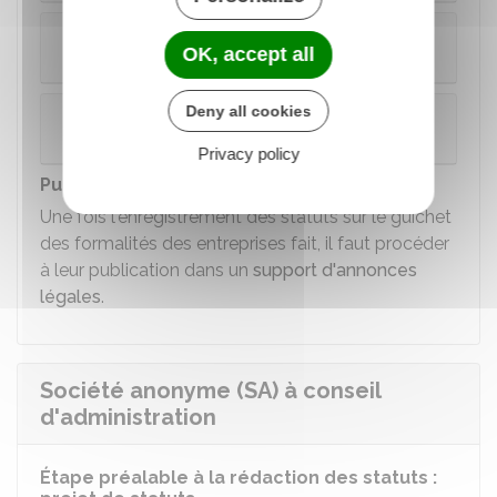
Statuts contenant une transmission de fonds
OK, accept all
de commerce
Deny all cookies
Statuts contenant une transmission de droits
sociaux
Privacy policy
Publication des statuts
Une fois l'enregistrement des statuts sur le guichet
des formalités des entreprises fait, il faut procéder
à leur publication dans un
support d'annonces
légales
.
Société anonyme (SA) à conseil
d'administration
Étape préalable à la rédaction des statuts :