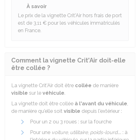
À savoir
Le prix de la vignette Crit'Air hors frais de port
est de
3,11 €
pour les véhicules immatriculés
en France.
Comment la vignette Crit'Air doit-elle
être collée ?
La vignette Crit'Air doit être
collée
de manière
visible
sur le
véhicule
.
La vignette doit être collée
à l'avant du véhicule
,
de manière qu'elle soit
visible
depuis l'extérieur :
Pour un 2 ou 3 roues : sur la fourche
Pour une
voiture
,
utilitaire
,
poids-lourd
.... : à
l'intérieur du véhicule, sur la partie inférieure