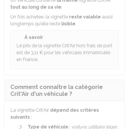
Un véhicule conserve
la même
vignette Crit'Air
tout au long de sa vie
.
Un fois achetée, la vignette
reste valable
aussi
longtemps qu'elle reste
lisible
.
À savoir
Le prix de la vignette Crit'Air hors frais de port
est de
3,11 €
pour les véhicules immatriculés
en France.
Comment connaître la catégorie
Crit'Air d'un véhicule ?
La vignette Crit'Air
dépend des critères
suivants
:
Type de véhicule
:
voiture
,
utilitaire léger
,