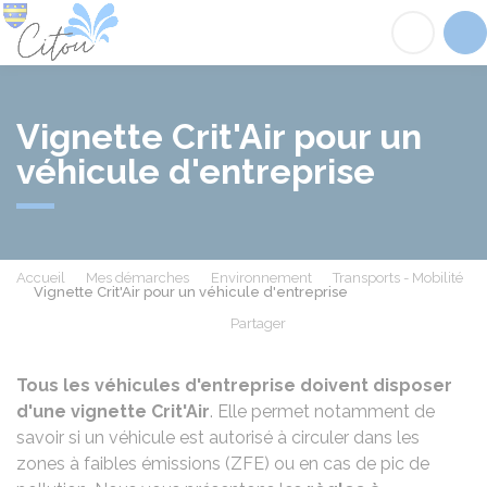
Citou
Acc
Vignette Crit'Air pour un
véhicule d'entreprise
Accueil
Mes démarches
Environnement
Transports - Mobilité
Vignette Crit'Air pour un véhicule d'entreprise
Partager
Partager sur Facebook
Partager sur X - Twit
Partager sur
Par
Tous les véhicules d'entreprise doivent disposer
d'une vignette Crit'Air
. Elle permet notamment de
savoir si un véhicule est autorisé à circuler dans les
zones à faibles émissions (ZFE) ou en cas de pic de