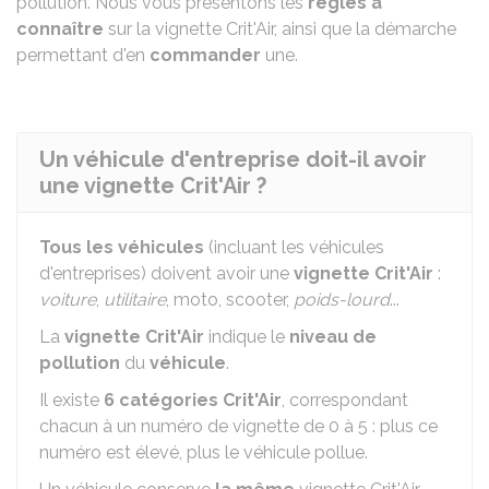
pollution. Nous vous présentons les
règles à
connaître
sur la vignette Crit'Air, ainsi que la démarche
permettant d'en
commander
une.
Un véhicule d'entreprise doit-il avoir
une vignette Crit'Air ?
Tous les véhicules
(incluant les véhicules
d'entreprises) doivent avoir une
vignette Crit'Air
:
voiture
,
utilitaire
, moto, scooter,
poids-lourd
...
La
vignette Crit'Air
indique le
niveau de
pollution
du
véhicule
.
Il existe
6 catégories Crit'Air
, correspondant
chacun à un numéro de vignette de 0 à 5 : plus ce
numéro est élevé, plus le véhicule pollue.