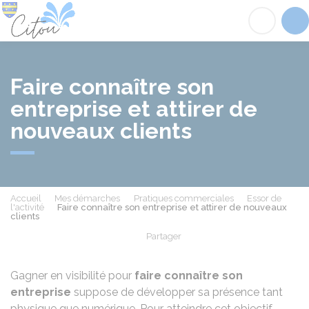
Citou
Acc
Faire connaître son
entreprise et attirer de
nouveaux clients
Accueil
Mes démarches
Pratiques commerciales
Essor de
l'activité
Faire connaître son entreprise et attirer de nouveaux
clients
Partager
Partager sur Facebook
Partager sur X - Twit
Partager sur
Par
Gagner en visibilité pour
faire connaître son
entreprise
suppose de développer sa présence tant
physique que numérique. Pour atteindre cet objectif,