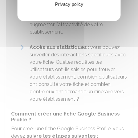
Il est possible d'y intégrer un texte, une
Privacy policy
photo ou un appel à l'action (ex : un
bouton "
demander un devis
") pour
augmenter l'attractivité de votre
établissement.
Accès aux statistiques
: vous pouvez
surveiller des interactions spécifiques avec
votre fiche. Quelles requêtes les
utilisateurs ont-ils saisies pour trouver
votre établissement, combien d'utilisateurs
ont consulté votre fiche et combien
d'entre eux ont demandé un itinéraire vers
votre établissement ?
Comment créer une fiche Google Business
Profile ?
Pour créer une fiche Google Business Profile, vous
devez
suivre les étapes suivantes
: