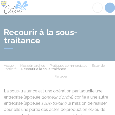
Citou
Acc
Recourir à la sous-
traitance
Accueil
Mes démarches
Pratiques commerciales
Essor de
l'activité
Recourir à la sous-traitance
Partager
Partager sur Facebook
Partager sur X - Twit
Partager sur
Par
La sous-traitance est une opération par laquelle une
entreprise (appelée
donneur d'ordre
) confie à une autre
entreprise (appelée
sous-traitant
) la mission de réaliser
pour elle une partie des actes de production et/ou de