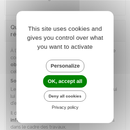
Quelles sont les obligations
This site uses cookies and
réciproques des parties ?
gives you control over what
you want to activate
À l'image d'un contrat de prestation de service, le
contrat de sous-traitance doit fixer les
obligations de chaque partie
et en particulier
Personalize
celles du sous-traitant.
Sous-traitant
OK, accept all
Le sous-traitant s'engage à réaliser les travaux qui
lui sont confiés en respectant le
calendrier
Deny all cookies
d'exécution des tâches.
Privacy policy
Il doit également vous
conseiller
et vous
informer
des éventuelles difficultés rencontrées
dans le cadre des travaux.