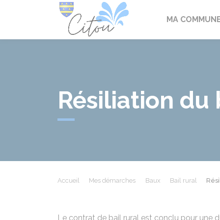
Citou
MA COMMUN
Résiliation du 
Accueil
Mes démarches
Baux
Bail rural
Rési
Le contrat de bail rural est conclu pour une d