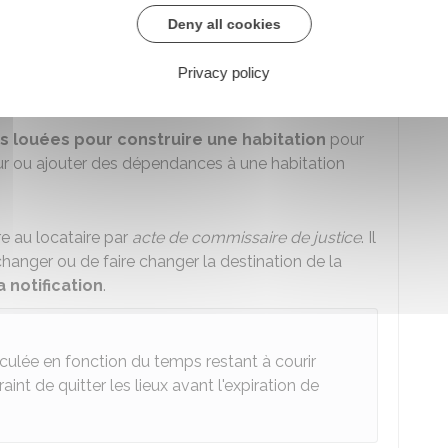
s biens loués
; par exemple, les parcelles louées
Deny all cookies
opriétaire s'engage à construire dans les 3 ans.
Privacy policy
e
des biens loués par cas fortuit (comme un
bailleur fait reconstruire le bâtiment détruit.
es louées pour construire une habitation
pour
ur ou ajouter des dépendances à une habitation
re au locataire par
acte de commissaire de justice
. Il
changer ou de faire changer la destination de la
a notification
.
culée en fonction du temps restant à courir
traint de quitter les lieux avant l'expiration de