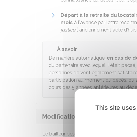
Départ à la retraite du locata
mois
à l'avance par lettre reco
justice
( anciennement acte d'huiss
À savoir
De manière automatique,
en cas de dé
du partenaire avec lequel il était pacs
personnes doivent également satisfair
participation au moment du décès, ou av
cours des 5 années antérieures au décè
This site uses
Modification des lieux loués
Le bailleur peut à tout moment résilier le b