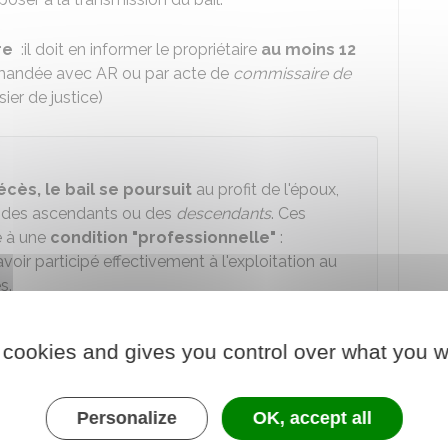
ire
:il doit en informer le propriétaire
au moins 12
mmandée avec AR ou par acte de
commissaire de
ier de justice)
cès, le bail se poursuit
au profit de l'époux,
é, des ascendants ou des
descendants
. Ces
e à une
condition "professionnelle"
:
oir participé effectivement à l'exploitation au
s.
 cookies and gives you control over what you w
Personalize
OK, accept all
ail dans les cas suivants :