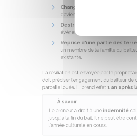
Changement de destination de
deviennent constructibles et le pr
Destruction partielle
ou
total
événement imprévisible), sauf si le 
Reprise d'une partie des terr
un membre de la famille du baille
existante.
La résiliation est envoyée par le propriétai
doit préciser l'engagement du bailleur de 
parcelle louée. IL prend effet
1 an après l
À savoir
Le preneur a droit à une
indemnité
cal
jusqu'à la fin du bail. Il ne peut être con
l'année culturale en cours.