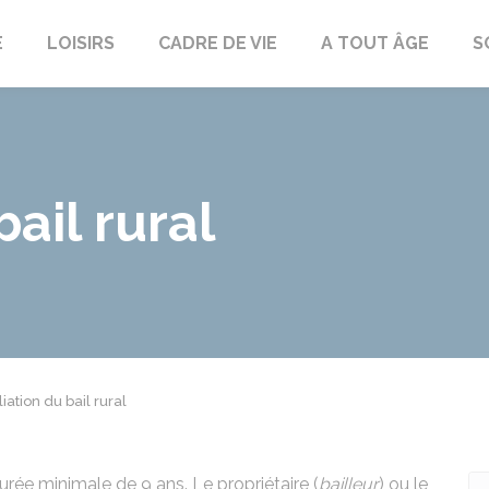
E
LOISIRS
CADRE DE VIE
A TOUT ÂGE
S
bail rural
liation du bail rural
urée minimale de 9 ans. Le propriétaire (
bailleur
) ou le