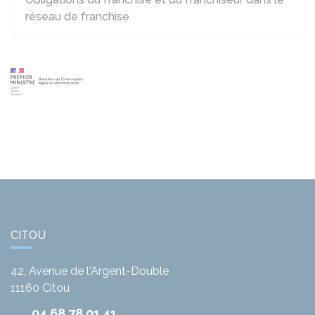
réseau de franchise
CITOU
42, Avenue de l'Argent-Double
11160
Citou
04 68 78 01 41