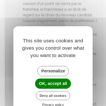
cession d'un point de vente par le
franchisé, le franchiseur a un droit de
regard sur le choix du nouveau candidat
(
clause d'agrément
,
pacte de préférence
...)
Clause d'exclusivité territoriale
:
restrictions territoriales, zones d'exclusivité,
This site uses cookies and
droits de priorité
gives you control over what
Clause de confidentialité
: interdiction
du franchisé de divulguer le savoir-faire de
you want to activate
l'enseigne
Clause de non-concurrence
:
Personalize
interdiction du franchisé d'exercer une
activité concurrente pendant la durée du
OK, accept all
contrat et/ou une période supplémentaire
définie
Deny all cookies
Clause d'approvisionnement
:
approvisionnement exclusif, quasi-exclusif,
Privacy policy