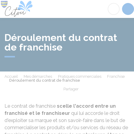
Citou
Acc
Déroulement du contrat
de franchise
Accueil
Mes démarches
Pratiques commerciales
Franchise
Déroulement du contrat de franchise
Partager
Partager sur Facebook
Partager sur X - Twit
Partager sur
Par
Le contrat de franchise
scelle l'accord entre un
franchisé et le franchiseur
qui lui accorde le droit
d'exploiter sa marque et son savoir-faire dans le but de
commercialiser les produits et/ou services du réseau de