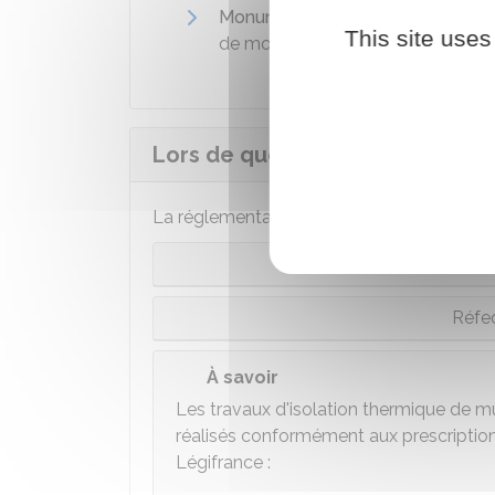
Monuments historiques classés ou
This site uses
de modifier leur caractère ou leu
Lors de quels travaux l'isolatio
La réglementation dépend du type de trav
Raval
Réfec
À savoir
Les travaux d'isolation thermique de mu
réalisés conformément aux prescription
Légifrance :