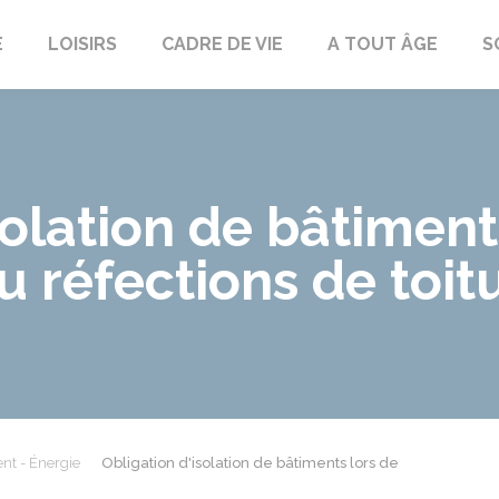
E
LOISIRS
CADRE DE VIE
A TOUT ÂGE
S
solation de bâtiment
 réfections de toit
nt - Énergie
Obligation d'isolation de bâtiments lors de