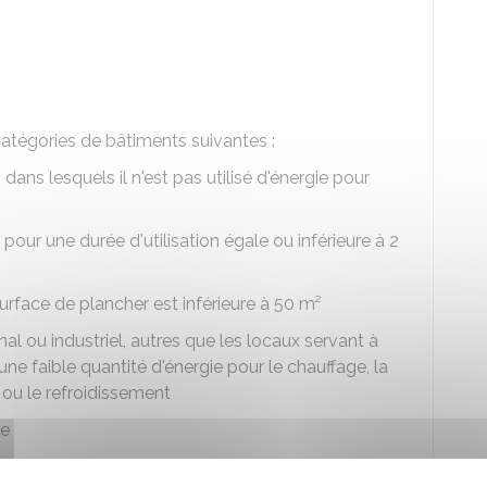
atégories de bâtiments suivantes :
ans lesquels il n'est pas utilisé d'énergie pour
pour une durée d'utilisation égale ou inférieure à 2
rface de plancher est inférieure à 50 m²
al ou industriel, autres que les locaux servant à
ne faible quantité d'énergie pour le chauffage, la
 ou le refroidissement
te
rchitecture contemporaine remarquable "