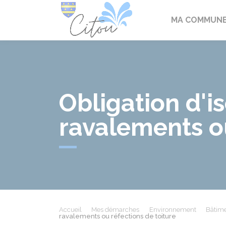
Citou
MA COMMUN
Obligation d'i
ravalements ou
Accueil
Mes démarches
Environnement
Bâtime
ravalements ou réfections de toiture