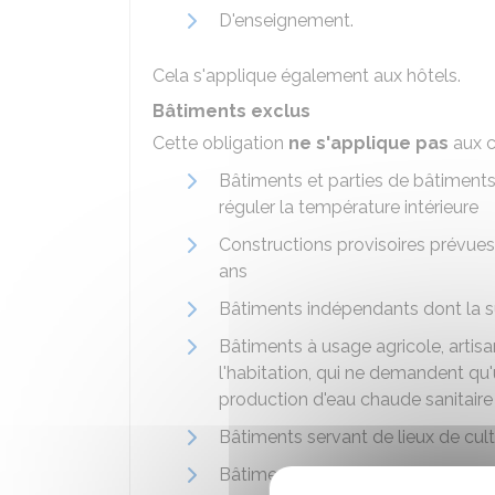
D'enseignement.
Cela s'applique également aux hôtels.
Bâtiments exclus
Cette obligation
ne s'applique pas
aux c
Bâtiments et parties de bâtiments d
réguler la température intérieure
Constructions provisoires prévues 
ans
Bâtiments indépendants dont la su
Bâtiments à usage agricole, artisan
l'habitation, qui ne demandent qu'u
production d'eau chaude sanitaire
Bâtiments servant de lieux de cul
Bâtiments ayant reçu le
label " A