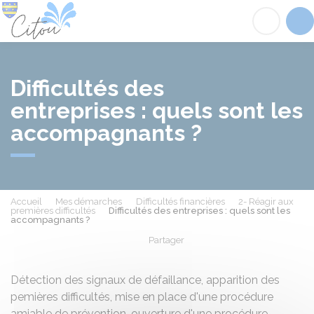
Citou
Acc
Difficultés des
entreprises : quels sont les
accompagnants ?
Accueil
Mes démarches
Difficultés financières
2- Réagir aux
premières difficultés
Difficultés des entreprises : quels sont les
accompagnants ?
Partager
Partager sur Facebook
Partager sur X - Twit
Partager sur
Par
Détection des signaux de défaillance, apparition des
pemières difficultés, mise en place d'une procédure
amiable de prévention, ouverture d'une procédure