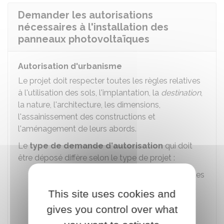
Demander les autorisations
nécessaires à l'installation des
panneaux photovoltaïques
Autorisation d'urbanisme
Le projet doit respecter toutes les règles relatives
à l'utilisation des sols, l'implantation, la
destination
,
la nature, l'architecture, les dimensions,
l'assainissement des constructions et
l'aménagement de leurs abords.
Le
type de demande d'autorisation
qui doit
être déposé diffère selon le type de projet :
Les projets d'
ombrières
photovoltaïques
ou de panneaux solaires
au sol
peuvent
This site uses cookies and
faire l'objet de différents types de
gives you control over what
demandes d'autorisaton d'urbanisme
(absence de formalités,
déclaration