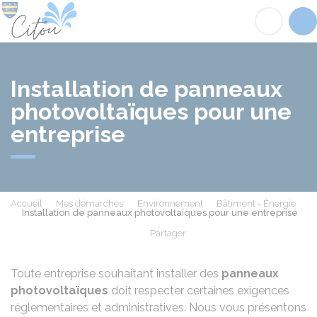
Citou
Acc
Installation de panneaux
photovoltaïques pour une
entreprise
Accueil
Mes démarches
Environnement
Bâtiment - Énergie
Installation de panneaux photovoltaïques pour une entreprise
Partager
Partager sur Facebook
Partager sur X - Twit
Partager sur
Par
Toute entreprise souhaitant installer des
panneaux
photovoltaïques
doit respecter certaines exigences
réglementaires et administratives. Nous vous présentons