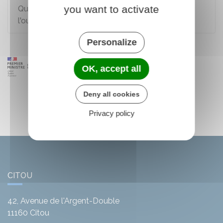
you want to activate
Quel est le sort des contrats en cours lors de
l'ouverture d'une procédure collective ?
Personalize
OK, accept all
Deny all cookies
Privacy policy
CITOU
42, Avenue de l'Argent-Double
11160
Citou