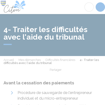
Citou
Acc
4- Traiter les difficultés
avec l'aide du tribunal
Accueil
Mes démarches
Difficultés financières
4- Traiter les
difficultés avec l'aide du tribunal
Partager
Partager sur Facebook
Partager sur X - Twit
Partager sur
Par
Avant la cessation des paiements
Procédure de sauvegarde de l'entrepreneur
individuel et du micro-entrepreneur