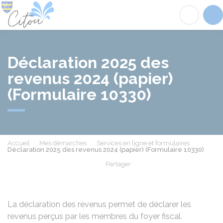
Citou
Acc
Déclaration 2025 des
revenus 2024 (papier)
(Formulaire 10330)
Accueil
Mes démarches
Services en ligne et formulaires
Déclaration 2025 des revenus 2024 (papier) (Formulaire 10330)
Partager
Partager sur Facebook
Partager sur X - Twit
Partager sur
Par
La déclaration des revenus permet de déclarer les
revenus perçus par les membres du foyer fiscal.