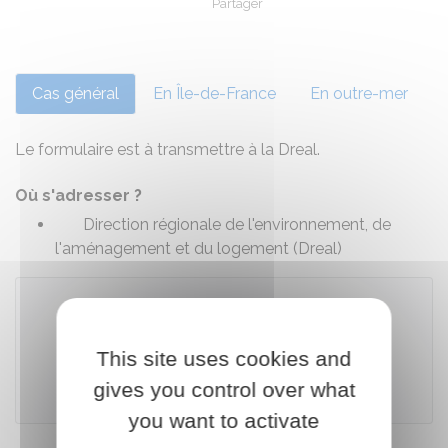
Partager
Partager sur Facebook
Partager sur X - Twit
Partager sur
Par
Cas général
En Île-de-France
En outre-mer
Le formulaire est à transmettre à la Dreal.
Où s'adresser ?
Direction régionale de l'environnement, de
l'aménagement et du logement (Dreal)
Télécharger le formulaire (527.0 KB)
This site uses cookies and
gives you control over what
Ministère chargé des transports
you want to activate