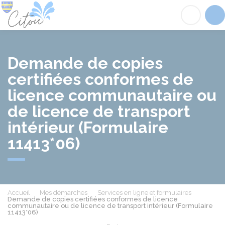
Citou
Acc
Demande de copies
certifiées conformes de
licence communautaire ou
de licence de transport
intérieur (Formulaire
11413*06)
Accueil
Mes démarches
Services en ligne et formulaires
Demande de copies certifiées conformes de licence
communautaire ou de licence de transport intérieur (Formulaire
11413*06)