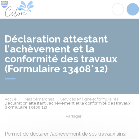
Citou
Acc
Déclaration attestant
l'achèvement et la
conformité des travaux
(Formulaire 13408*12)
Accueil
Mes démarches
Services en ligne et formulaires
Déclaration attestant l'achèvement et la conformité des travaux
(Formulaire 13408*12)
Partager
Partager sur Facebook
Partager sur X - Twit
Partager sur
Par
Permet de déclarer l'achèvement de ses travaux ainsi