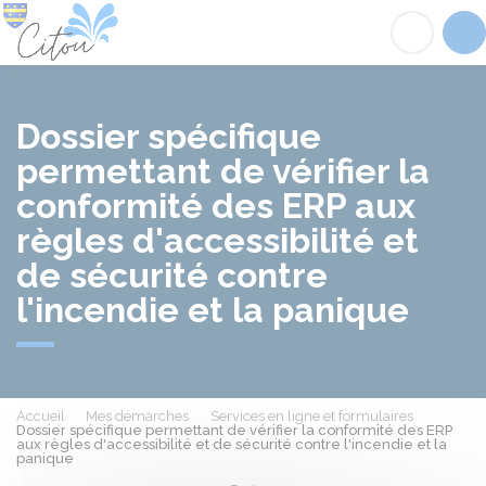
Citou
Acc
Dossier spécifique
permettant de vérifier la
conformité des ERP aux
règles d'accessibilité et
de sécurité contre
l'incendie et la panique
Accueil
Mes démarches
Services en ligne et formulaires
Dossier spécifique permettant de vérifier la conformité des ERP
aux règles d'accessibilité et de sécurité contre l'incendie et la
panique