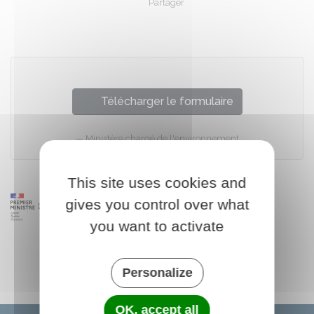
Partager
Partager sur Facebook
Partager sur X - Twit
Partager sur
Par
Télécharger le formulaire
Ministère chargé de l'environnement
This site uses cookies and
gives you control over what
you want to activate
Personalize
OK, accept all