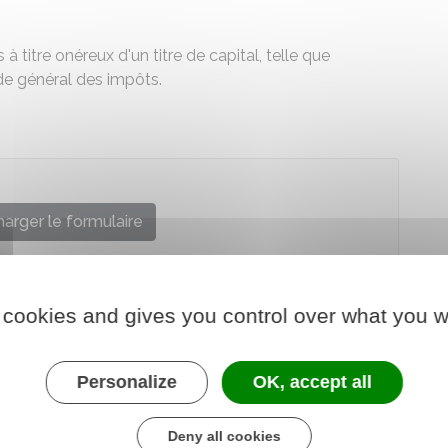
à titre onéreux d'un titre de capital, telle que
ode général des impôts.
arger le formulaire
re chargé des finances
 cookies and gives you control over what you w
Personalize
OK, accept all
Deny all cookies