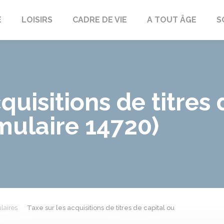
E
LOISIRS
CADRE DE VIE
A TOUT ÂGE
S
quisitions de titres
mulaire 14720)
laires
Taxe sur les acquisitions de titres de capital ou