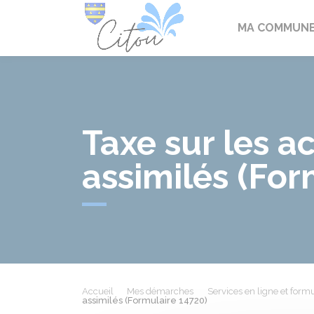
Citou
MA COMMUN
Taxe sur les ac
assimilés (For
Accueil
Mes démarches
Services en ligne et formu
assimilés (Formulaire 14720)