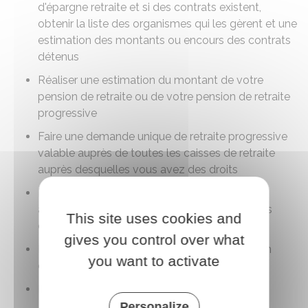
d'épargne retraite et si des contrats existent,
obtenir la liste des organismes qui les gèrent et une
estimation des montants ou encours des contrats
détenus
Réaliser une estimation du montant de votre
pension de retraite ou de votre pension de retraite
progressive
Faire une demande unique de retraite progressive
valable auprès de toutes les caisses de retraite
auprès desquelles vous avez des droits
Faire une demande unique de retraite valable
auprès de toutes les caisses de retraite auprès
This site uses cookies and
desquelles vous avez des droits
gives you control over what
Faire une demande unique de retraite après un
you want to activate
cumul emploi retraite
Faire une demande de retraite de réversion.
Personalize