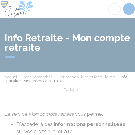
Citou
Acc
Info Retraite - Mon compte
retraite
Accueil
Mes démarches
Services en ligne et formulaires
Info
Retraite - Mon compte retraite
Partager
Partager sur Facebook
Partager sur X - Twit
Partager sur
Par
Le service
Mon compte retraite
vous permet :
D'accéder à des
informations personnalisées
sur vos droits à la retraite