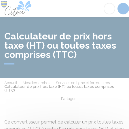
Citou
Acc
Calculateur de prix hors
taxe (HT) ou toutes taxes
comprises (TTC)
Accueil
Mes démarches
Services en ligne et formulaires
Calculateur de prix hors taxe (HT) ou toutes taxes comprises
(TTC)
Partager
Partager sur Facebook
Partager sur X - Twit
Partager sur
Par
Ce convertisseur permet de calculer un prix toutes taxes
comprises (TTC) à partir d'un prix hors taxes (HT) et vice