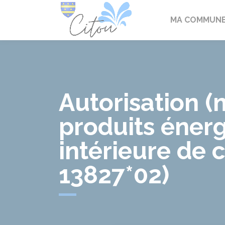
Citou
MA COMMUN
Autorisation (m
produits énerg
intérieure de
13827*02)