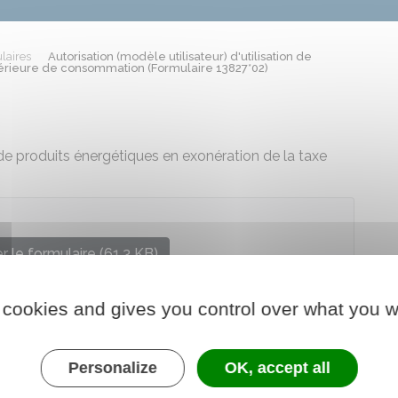
laires
Autorisation (modèle utilisateur) d'utilisation de
térieure de consommation (Formulaire 13827*02)
n de produits énergétiques en exonération de la taxe
 le formulaire (61.3 KB)
re chargé des finances
 cookies and gives you control over what you w
Personalize
OK, accept all