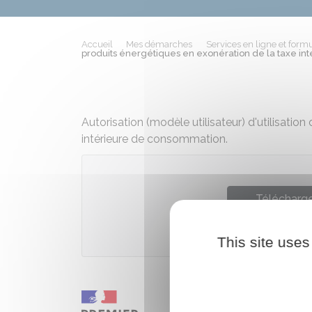
Accueil
Mes démarches
Services en ligne et formu
produits énergétiques en exonération de la taxe in
Autorisation (modèle utilisateur) d'utilisatio
intérieure de consommation.
Télécharger
Ministè
This site uses