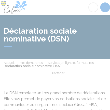
Citou
Acc
Déclaration sociale
nominative (DSN)
Accueil
Mes démarches
Services en ligne et formulaires
Déclaration sociale nominative (DSN)
Partager
Partager sur Facebook
Partager sur X - Twit
Partager sur
Par
La DSN remplace un très grand nombre de déclarations.
Elle vous permet de payer vos cotisations sociales et de
communiquer aux organismes sociaux (Urssaf,
MSA
,