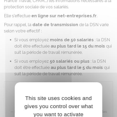
France Travail,
CPAM
...) les informations nécessaires à la
protection sociale de vos salariés.
Elle s'effectue
en ligne sur net-entreprises.fr
.
Pour rappel, la
date de transmission
de la DSN varie
selon votre effectif :
Si vous employez
moins de 50 salariés
: la DSN
doit être effectuée
au plus tard le 15 du mois
qui
suit la période de travail rémunérée.
Si vous employez
50 salariés ou plus
: la DSN
doit être effectuée
au plus tard le 5 du mois
qui
suit la période de travail rémunérée.
This site uses cookies and
Accéder au téléservice
gives you control over what
Net-entreprises-GIP Modernisation des déclarations sociales
you want to activate