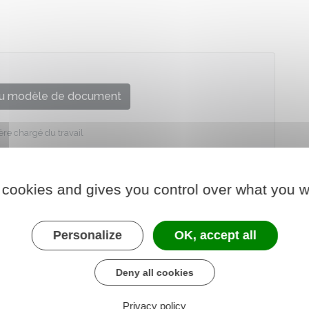
u modèle de document
ère chargé du travail
 cookies and gives you control over what you w
Personalize
OK, accept all
Deny all cookies
Privacy policy