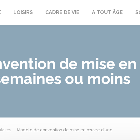
E
LOISIRS
CADRE DE VIE
A TOUT ÂGE
S
vention de mise en
 semaines ou moins
laires
Modèle de convention de mise en œuvre d'une