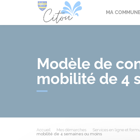
Citou
MA COMMUN
Modèle de con
mobilité de 4
Accueil
Mes démarches
Services en ligne et formu
mobilité de 4 semaines ou moins