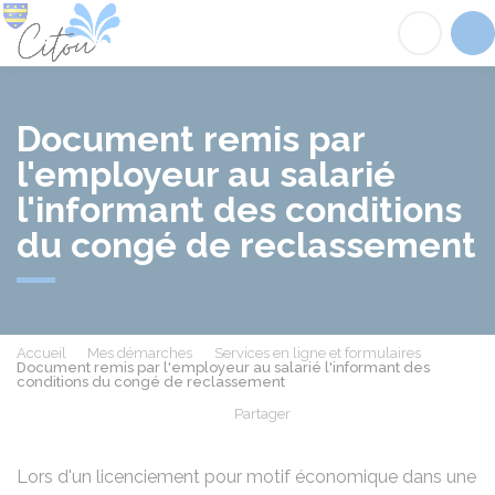
Citou
Acc
Document remis par
l'employeur au salarié
l'informant des conditions
du congé de reclassement
Accueil
Mes démarches
Services en ligne et formulaires
Document remis par l'employeur au salarié l'informant des
conditions du congé de reclassement
Partager
Partager sur Facebook
Partager sur X - Twit
Partager sur
Par
Lors d'un licenciement pour motif économique dans une